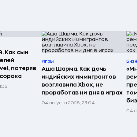
. Как сын
телей
Игры
Биз
ei, потеряв
Аша Шарма. Как дочь
«Мн
 сорока
индийских иммигрантов
рем
возглавила Xbox, не
пре
1:32
проработав ни дня в играх
том
би
04 августа 2026, 23:04
04 а