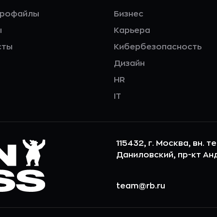
профайлы
Бизнес
ы
Карьера
сты
Кибербезопасность
Дизайн
HR
IT
115432, г. Москва, вн. т
Даниловский, пр-кт Андр
team@rb.ru