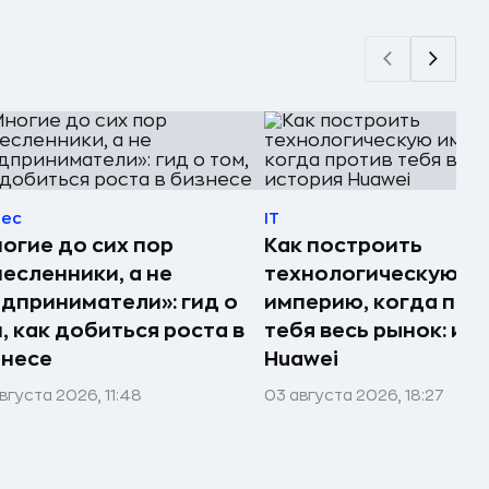
нес
IT
огие до сих пор
Как построить
есленники, а не
технологическую
дприниматели»: гид о
империю, когда про
, как добиться роста в
тебя весь рынок: ис
знесе
Huawei
вгуста 2026, 11:48
03 августа 2026, 18:27