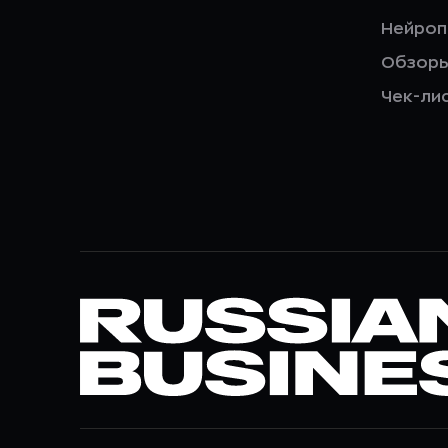
Нейро
Обзор
Чек-ли