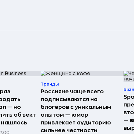
Тренды
Биз
 раз
Россияне чаще всего
Spo
родать
подписываются на
пре
ал — но
блогеров с уникальным
вто
пить объект
опытом — юмор
— в
е нашлось
привлекает аудиторию
выр
сильнее честности
22:00