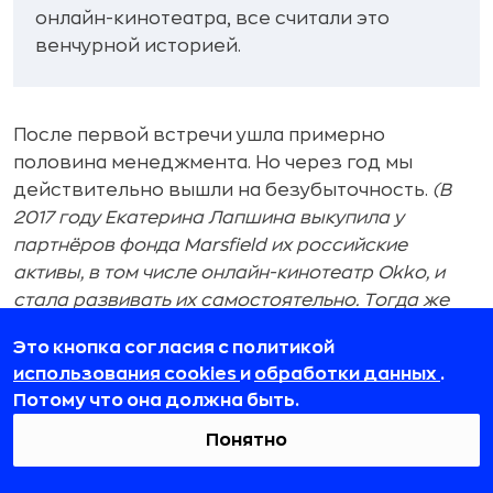
онлайн-кинотеатра, все считали это
венчурной историей.
После первой встречи ушла примерно
половина менеджмента. Но через год мы
действительно вышли на безубыточность.
(В
2017 году Екатерина Лапшина выкупила у
партнёров фонда Marsfield их российские
активы, в том числе онлайн-кинотеатр Okko, и
стала развивать их самостоятельно. Тогда же
она основала свою инвестиционную компанию
Это кнопка согласия с политикой
ERA Capital. В 2018 году Okko вошёл в Rambler
использования cookies
и
обработки данных
.
Group, а Лапшина взамен получила долю в этой
Потому что она должна быть.
компании и продолжила управлять Okko. В 2020
году «Cбер» выкупил Rambler Group, так Okko
Понятно
вошёл в экосистему «Сбера». — Прим. ред.)