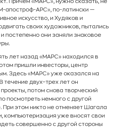
т. Причем «МАРС», нужно сказать, не
«М-апостроф-АРС», по-латински —
ивное искусство, и Худяков и
одвигать своих художников, пытались
 и постепенно они заняли знаковое
уры.
пять лет назад «МАРС» находился в
отом пришли инвесторы, центр
м. Здесь «МАРС» уже оказался на
 В течение двух–трех лет он
проекты, потом снова творческий
ло посмотреть немного с другой
е. При этом никто не отменяет Шагала
еи, компьютеризация уже вносят свои
деть совершенно с другой стороны