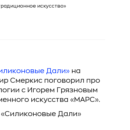
иликоновые Дали»
на
мир Смеркис поговорил про
логии с Игорем Грязновым
енного искусства «МАРС».
 «Силиконовые Дали»