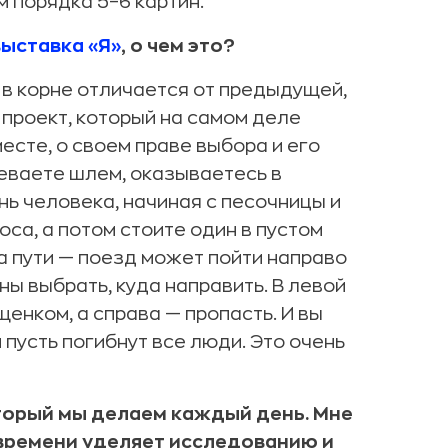
м порядка 5–6 картин.
выставка «Я»
, о чем это?
 в корне отличается от предыдущей,
 проект, который на самом деле
есте, о своем праве выбора и его
деваете шлем, оказываетесь в
ь человека, начиная с песочницы и
оса, а потом стоите один в пустом
ва пути — поезд может пойти направо
ны выбрать, куда направить. В левой
щенком, а справа — пропасть. И вы
пусть погибнут все люди. Это очень
оторый мы делаем каждый день. Мне
времени уделяет исследованию и