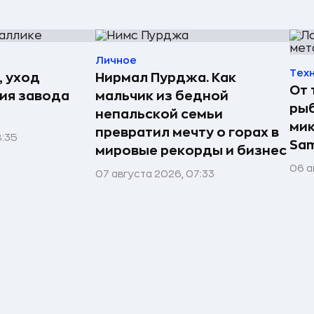
Личное
Тех
, уход
Нирмал Пурджа. Как
От 
рия завода
мальчик из бедной
рыб
непальской семьи
мик
превратил мечту о горах в
8:35
Sa
мировые рекорды и бизнес
06 а
07 августа 2026, 07:33