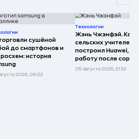
Технологии
нологии
Жэнь Чжэнфэй. Как 
торговли сушёной
сельских учителей
ой до смартфонов и
построил Huawei, по
росхем: история
работу после сорок
msung
05 августа 2026, 21:32
вгуста 2026, 09:02