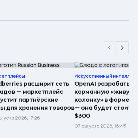
кетплейсы
Искусственный интеллек
dberries расширит сеть
OpenAI разрабатыв
адов — маркетплейс
карманную «живую
устит партнёрские
колонку» в форме п
ы для хранения товаров
— она будет стоить 
$300
вгуста 2026, 17:26
07 августа 2026, 16:45