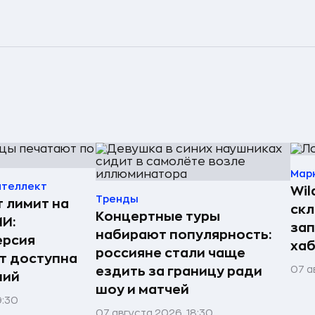
Мар
нтеллект
Wil
Тренды
т лимит на
скл
Концертные туры
ИИ:
зап
набирают популярность:
ерсия
хаб
россияне стали чаще
т доступна
07 а
ездить за границу ради
ний
шоу и матчей
9:30
07 августа 2026, 18:30