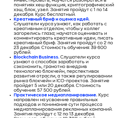
инвестировать, научатся разбираться в
понятиях хеш функция, криптографический
хэш, блок, узел. Занятия пройдут с 1 по 14
декабря. Курс бесплатный.
Креативный бриф и оценка идей.
Слушатели курса узнают, как работать с
креативным отделом, чтобы у коллег
загорелись глаза; научатся оценивать и
комментировать креативные идеи, писать
креативный бриф. Занятия пройдут со 2 по
23 декабря. Стоимость обучения: 39 600
рублей.
Blockchain Business.
Слушатели курса
узнают о способах заработать и
сэкономить, грамотно внедрив
технологию блокчейн, перспективах
развития отрасли, а также регулировании
рынка блокчейн и ICO-проектов. Занятие
пройдет 5 или 20 декабря. Стоимость
обучения: 57 500 рублей.
Практическое медиапланирование.
Курс
направлен на усвоение правильных
подходов и понимание сути процесса
медиапланирования рекламных кампаний.
Занятия пройдут с 12 по 13 декабря.