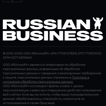
© 2012-2026 ООО «РБточкаРУ». ИНН 7729703526, КПП 772501001,
ОГРН 1127746119841
ООО «РБточкаРУ» является оператором по обработке
персональных данных, информация об обработке
персональных данных и сведения о реализуемых требованиях
к защите персональных данных отражены в
Политике в
отношении обработки персональных данных.
ООО «РБточкаРУ» использует файлы cookie с целью
персонализации сервисов и повышения удобства пользования
веб-сайтом. Если вы не хотите, чтобы ваши пользовательские
данные обрабатывались, пожалуйста, ограничьте их
использование в своём браузере.