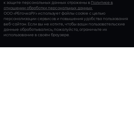
к защите персональных данных отражены в
Политике в
отношении обработки персональных данных.
ООО «РБточкаРУ» использует файлы cookie с целью
персонализации сервисов и повышения удобства пользования
веб-сайтом. Если вы не хотите, чтобы ваши пользовательские
данные обрабатывались, пожалуйста, ограничьте их
использование в своём браузере.