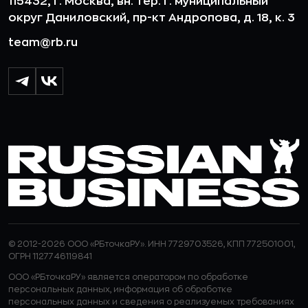
115432, г. Москва, вн. тер. г. муниципальный
округ Даниловский, пр-кт Андропова, д. 18, к. 3
team@rb.ru
© 2012-2026 ООО «РБточкаРУ». ИНН 7729703526, КПП 772501001,
ОГРН 1127746119841
ООО «РБточкаРУ» является оператором по обработке
персональных данных, информация об обработке
персональных данных и сведения о реализуемых требованиях