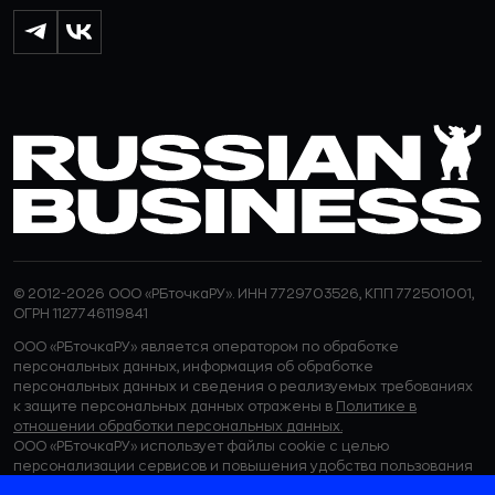
© 2012-2026 ООО «РБточкаРУ». ИНН 7729703526, КПП 772501001,
ОГРН 1127746119841
ООО «РБточкаРУ» является оператором по обработке
персональных данных, информация об обработке
персональных данных и сведения о реализуемых требованиях
к защите персональных данных отражены в
Политике в
отношении обработки персональных данных.
ООО «РБточкаРУ» использует файлы cookie с целью
персонализации сервисов и повышения удобства пользования
веб-сайтом. Если вы не хотите, чтобы ваши пользовательские