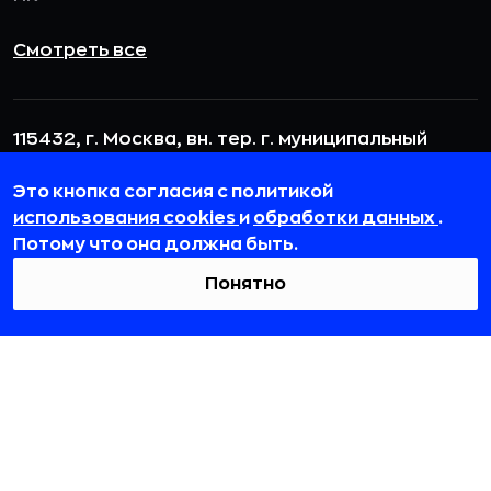
Смотреть все
115432, г. Москва, вн. тер. г. муниципальный
округ Даниловский, пр-кт Андропова, д. 18, к. 3
Это кнопка согласия с политикой
team@rb.ru
использования cookies
и
обработки данных
.
Потому что она должна быть.
Понятно