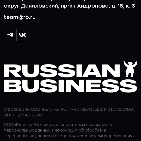
округ Даниловский, пр-кт Андропова, д. 18, к. 3
team@rb.ru
© 2012-2026 ООО «РБточкаРУ». ИНН 7729703526, КПП 772501001,
ОГРН 1127746119841
ООО «РБточкаРУ» является оператором по обработке
персональных данных, информация об обработке
персональных данных и сведения о реализуемых требованиях