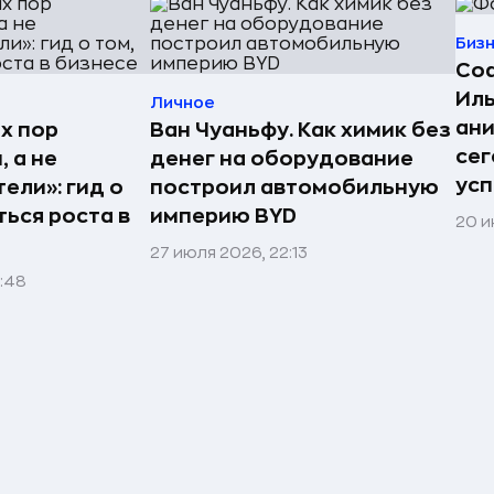
Биз
Со
Иль
Личное
ан
х пор
Ван Чуаньфу. Как химик без
сег
 а не
денег на оборудование
усп
ели»: гид о
построил автомобильную
ться роста в
империю BYD
20 и
27 июля 2026, 22:13
1:48