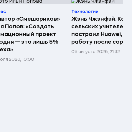
нес
Технологии
автор «Смешариков»
Жэнь Чжэнфэй. Как 
я Попов: «Создать
сельских учителей
имационный проект
построил Huawei, по
одня — это лишь 5%
работу после сорок
еха»
05 августа 2026, 21:32
юля 2026, 10:00