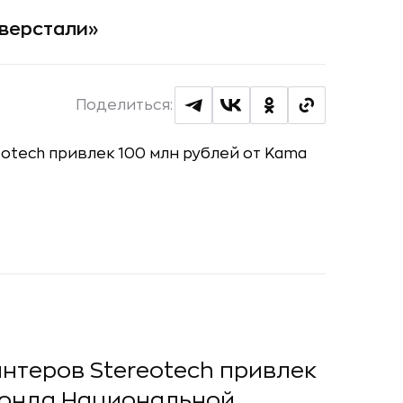
еверстали»
Поделиться:
нтеров Stereotech привлек
 фонда Национальной