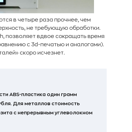
тся в четыре раза прочнее, чем
ерхность, не требующую обработки.
ch, позволяет вдвое сокращать время
равнению с 3d-печатью и аналогами).
талей» скоро исчезнет.
сти ABS-пластика один грамм
убля. Для металлов стоимость
озита с непрерывным углеволокном