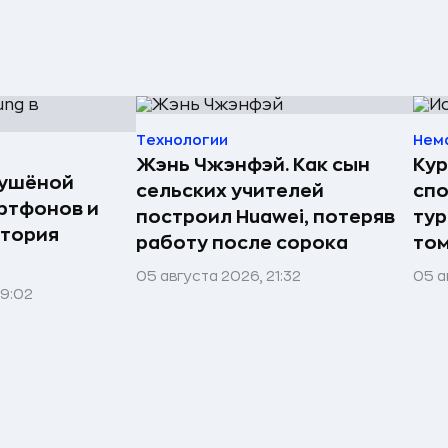
Технологии
Нем
Жэнь Чжэнфэй. Как сын
Кур
сушёной
сельских учителей
спо
ртфонов и
построил Huawei, потеряв
тур
стория
работу после сорока
том
05 августа 2026, 21:32
05 а
09:02