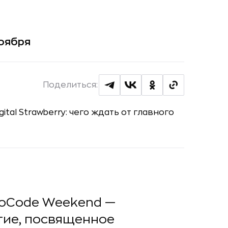
ноября
Поделиться:
roCode Weekend —
тие, посвященное