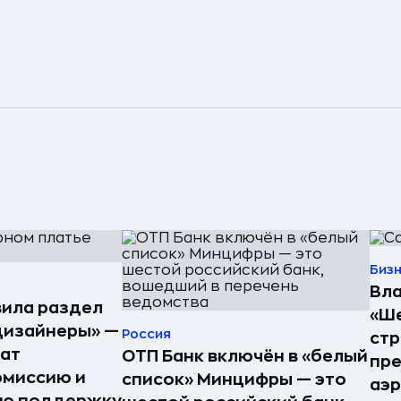
Биз
Вла
ила раздел
«Ше
дизайнеры» —
Россия
стр
ат
ОТП Банк включён в «белый
пре
омиссию и
список» Минцифры — это
аэ
ую поддержку