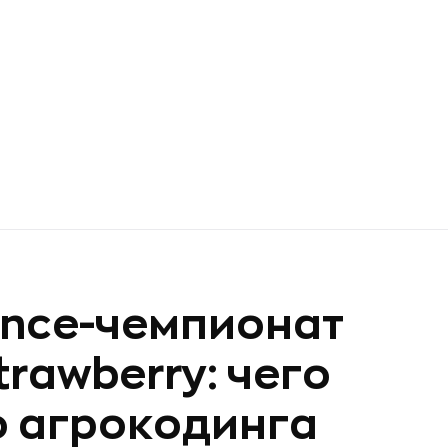
ence-чемпионат
Strawberry: чего
о агрокодинга