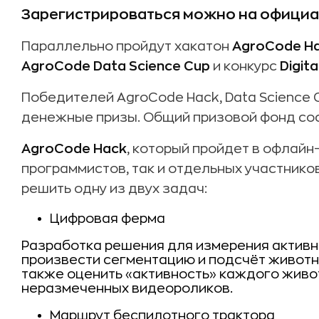
Зарегистрироваться можно на офици
Параллельно пройдут хакатон
AgroCode H
AgroCode Data Science Cup
и конкурс
Digit
Победителей AgroCode Hack, Data Science C
денежные призы. Общий призовой фонд сос
AgroCode Hack
, который пройдет в офлайн
программистов, так и отдельных участнико
решить одну из двух задач:
Цифровая ферма
Разработка решения для измерения активн
произвести сегментацию и подсчёт животн
также оценить «активность» каждого жив
неразмеченных видеороликов.
Маршрут беспилотного трактора