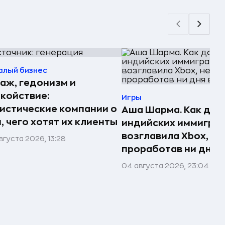
алый бизнес
аж, гедонизм и
койствие:
Игры
истические компании о
Аша Шарма. Как доч
, чего хотят их клиенты
индийских иммигра
возглавила Xbox, не
вгуста 2026, 13:28
проработав ни дня в
04 августа 2026, 23:04