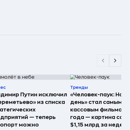
нес
Тренды
димир Путин исключил
«Человек-паук: Нов
реметьево» из списка
день» стал самым
атегических
кассовым фильмом 
дприятий — теперь
года — картина соб
ропорт можно
$1,15 млрд за недел