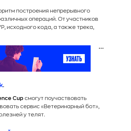
оритм построения непрерывного
различных операций. От участников
, исходного кода, а также трека,
k
.
ence Cup
смогут поучаствовать
вовать сервис «Ветеринарный бот»,
лезней у телят.