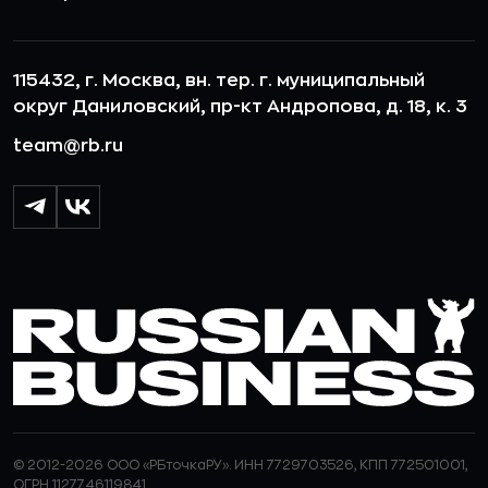
115432, г. Москва, вн. тер. г. муниципальный
округ Даниловский, пр-кт Андропова, д. 18, к. 3
team@rb.ru
© 2012-2026 ООО «РБточкаРУ». ИНН 7729703526, КПП 772501001,
ОГРН 1127746119841