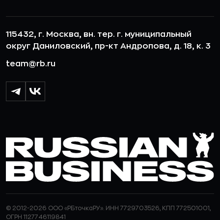
115432, г. Москва, вн. тер. г. муниципальный
округ Даниловский, пр-кт Андропова, д. 18, к. 3
team@rb.ru
© 2012-2026 ООО «РБточкаРУ». ИНН 7729703526, КПП 772501001,
ОГРН 1127746119841