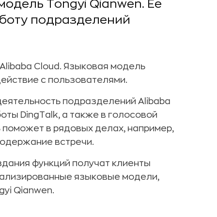
одель Tongyi Qianwen. Ее
аботу подразделений
libaba Cloud. Языковая модель
действие с пользователями.
 деятельность подразделений Alibaba
ты DingTalk, а также в голосовой
ь поможет в рядовых делах, например,
содержание встречи.
оздания функций получат клиенты
онализированные языковые модели,
yi Qianwen.