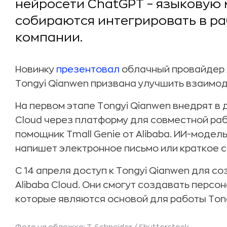
нейросети ChatGPT – языковую м
собираются интегрировать в р
компании.
Новинку
презентовал
облачный провайдер A
Tongyi Qianwen призвана улучшить взаимо
На первом этапе Tongyi Qianwen внедрят в
Cloud через платформу для совместной рабо
помощник Tmall Genie от Alibaba. ИИ-модел
напишет электронное письмо или краткое 
С 14 апреля доступ к Tongyi Qianwen для с
Alibaba Cloud. Они смогут создавать перс
которые являются основой для работы Tong