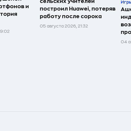
сельских учителей
Игр
ртфонов и
построил Huawei, потеряв
Аша
стория
работу после сорока
инд
воз
05 августа 2026, 21:32
09:02
про
04 а