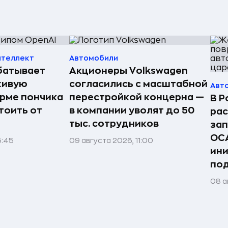
нтеллект
Автомобили
батывает
Акционеры Volkswagen
живую
согласились с масштабной
Авт
орме пончика
перестройкой концерна —
В Р
тоить от
в компании уволят до 50
рас
тыс. сотрудников
зап
ОС
6:45
09 августа 2026, 11:00
ини
по
08 а