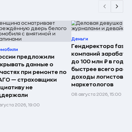
Деньги
Гендиректора fashi
омобили
компаний зарабаты
оссии предложили
до 100 млн ₽ в год —
крывать данные о
быстрее всего раст
частях при ремонте по
доходы логистов и
АГО — страховщики
маркетологов
циативу не
08 августа 2026, 15:00
ддержали
вгуста 2026, 19:00