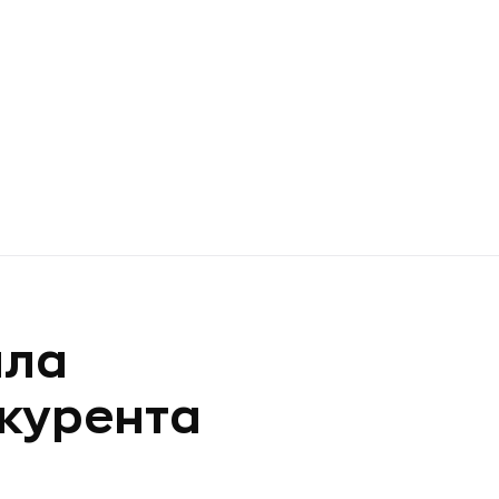
ила
курента