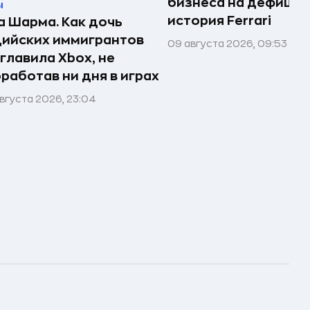
бизнеса на дефицит
ы
история Ferrari
 Шарма. Как дочь
ийских иммигрантов
09 августа 2026, 09:53
главила Xbox, не
работав ни дня в играх
вгуста 2026, 23:04