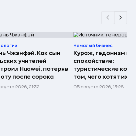
нологии
Немалый бизнес
ь Чжэнфэй. Как сын
Кураж, гедонизм и
ьских учителей
спокойствие:
троил Huawei, потеряв
туристические комп
оту после сорока
том, чего хотят их 
вгуста 2026, 21:32
05 августа 2026, 13:28