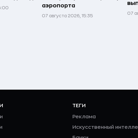
вы
аэропорта
6:00
07 а
07 августа 2026, 15:35
И
ТЕГИ
и
Реклама
и
Искусственный интелле
Банки