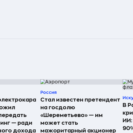
Россия
Иск
электрокара
Стал известен претендент
В Р
ложил
на госдолю
кри
передать
«Шереметьево» — им
ИИ:
ринг — ради
может стать
90%
ного дохода
мажоритарный акционер