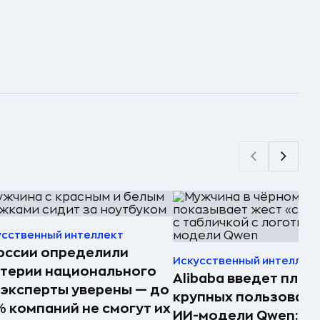
усственный интеллект
оссии определили
Искусственный интеллек
терии национального
Alibaba введет плат
 эксперты уверены — до
крупных пользоват
 компаний не смогут их
ИИ-модели Qwen: к