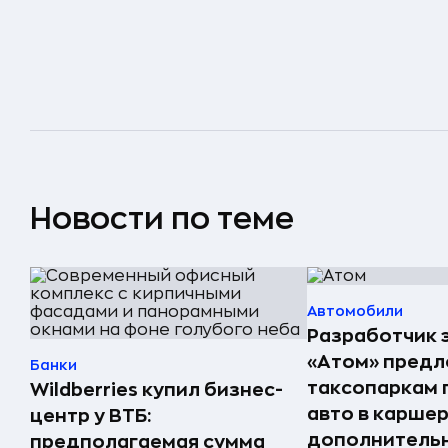
Новости по теме
Автомобили
Разработчик 
«Атом» пред
Банки
таксопаркам 
Wildberries купил бизнес-
авто в карше
центр у ВТБ:
дополнитель
предполагаемая сумма