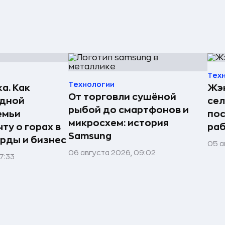
Тех
Технологии
а. Как
Жэн
От торговли сушёной
едной
сел
рыбой до смартфонов и
емьи
пос
микросхем: история
ту о горах в
раб
Samsung
рды и бизнес
05 а
06 августа 2026, 09:02
7:33