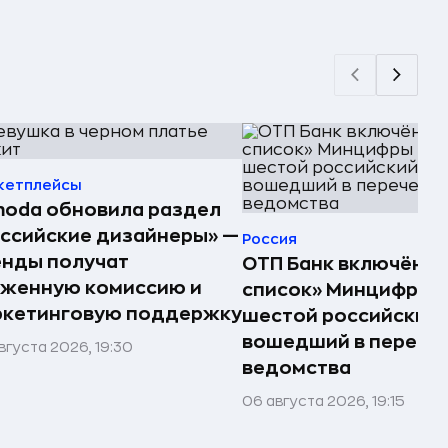
кетплейсы
oda обновила раздел
ссийские дизайнеры» —
Россия
енды получат
ОТП Банк включён в
иженную комиссию и
список» Минцифры —
ркетинговую поддержку
шестой российский 
вошедший в перече
вгуста 2026, 19:30
ведомства
06 августа 2026, 19:15