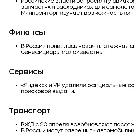
Российские власти запросили у авиак
запчастях и расходниках для самолето
Минпромторг изучает возможность их п
Финансы
В России появилась новая платежная с
бенефициары малоизвестны.
Сервисы
«Яндекс» и VK удалили официальные са
поисковой выдачи.
Транспорт
РЖД с 20 апреля возобновляют пассаж
В России могут разрешить автомобильн