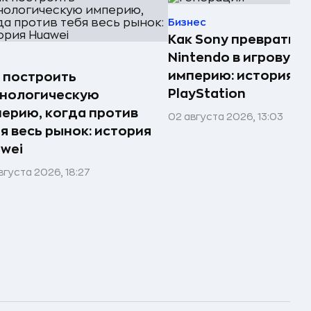
Бизнес
Как Sony превратила
Nintendo в игровую
империю: история
 построить
PlayStation
хнологическую
ерию, когда против
02 августа 2026, 13:03
я весь рынок: история
wei
вгуста 2026, 18:27