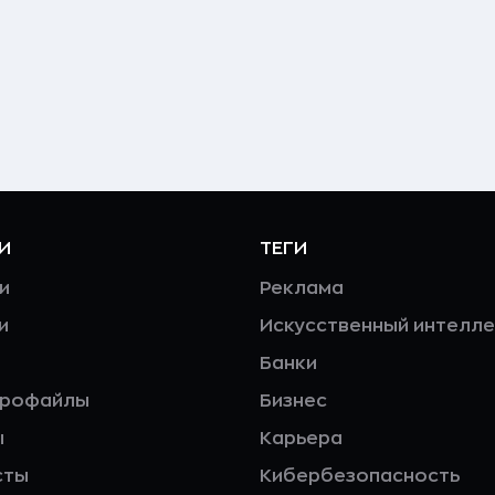
И
ТЕГИ
и
Реклама
и
Искусственный интелле
Банки
профайлы
Бизнес
ы
Карьера
сты
Кибербезопасность