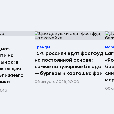
Тренды
Мар
диа»
15% россиян едят фастфуд
Lam
ти на
на постоянной основе:
«Ро
ынок: в
самые популярные блюда
бр
екты для
— бургеры и картошка фри
сн
 Ближнего
ма
рики
06 августа 2026, 20:00
06 а
6:45