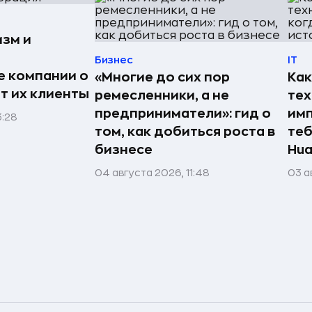
изм и
Бизнес
IT
е компании о
«Многие до сих пор
Как
ят их клиенты
ремесленники, а не
те
предприниматели»: гид о
имп
3:28
том, как добиться роста в
теб
бизнесе
Hua
04 августа 2026, 11:48
03 а