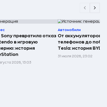
нес
Автомобили
 Sony превратила отказ
От аккумуляторов д
tendo в игровую
телефонов до побе
ерию: история
Tesla: история BYD
yStation
31 июля 2026, 23:02
вгуста 2026, 13:03