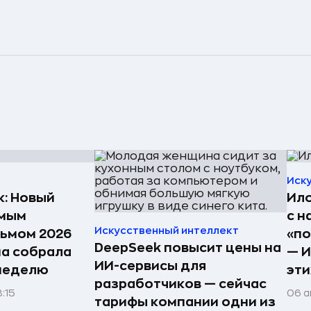
Иск
к: Новый
Ило
амым
с н
Искусственный интеллект
ьмом 2026
«по
DeepSeek повысит цены на
на собрала
— И
ИИ-сервисы для
 неделю
эти
разработчиков — сейчас
:15
06 а
тарифы компании одни из