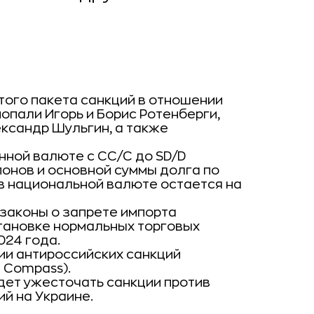
ого пакета санкций в отношении
попали Игорь и Борис Ротенберги,
ксандр Шульгин, а также
нной валюте с CC/C до SD/D
онов и основной суммы долга по
в национальной валюте остается на
законы о запрете импорта
становке нормальных торговых
024 года.
ии антироссийских санкций
 Compass).
дет ужесточать санкции против
й на Украине.