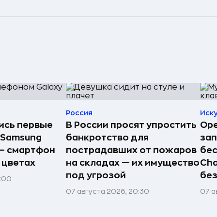
Россия
Иск
лись первые
В России просят упростить
Ope
 Samsung
банкротство для
зап
 — смартфон
пострадавших от пожаров
бес
 цветах
на складах — их имущество
Cha
под угрозой
без
1:00
07 августа 2026, 20:30
07 а