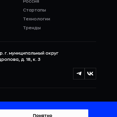
Россия
Стартапы
Технологии
Тренды
ер. г. муниципальный округ
опова, д. 18, к. 3
лы cookie с целью персонализации сервисов и
 веб-сайтом. Если вы не хотите, чтобы ваши
тывались, пожалуйста, ограничьте их использование в
Понятно