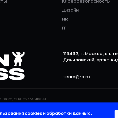
сты
Кибербезопасность
Дизайн
HR
IT
115432, г. Москва, вн. т
Даниловский, пр-кт Андр
team@rb.ru
501001, ОГРН 1127746119841
ерсональных данных,
ООО «РБточкаРУ» использует фай
дения о реализуемых
повышения удобства пользования
льзования cookies
и
обработки данных
.
 в
Политике в отношении
пользовательские данные обраба