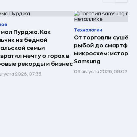
ное
Технологии
мал Пурджа. Как
От торговли сушёно
ьчик из бедной
рыбой до смартфоно
альской семьи
микросхем: история
вратил мечту о горах в
Samsung
овые рекорды и бизнес
06 августа 2026, 09:02
вгуста 2026, 07:33