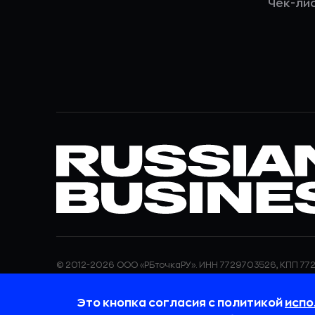
Чек-ли
© 2012-2026 ООО «РБточкаРУ». ИНН 7729703526, КПП 772
ООО «РБточкаРУ» является оператором по обработке п
информация об обработке персональных данных и све
Это кнопка согласия с политикой
испо
требованиях к защите персональных данных отражены