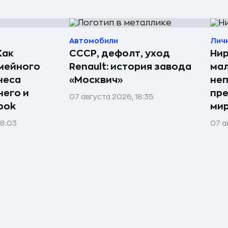
Автомобили
Лич
Как
СССР, дефолт, уход
Нир
мейного
Renault: история завода
мал
неса
«Москвич»
неп
него и
пре
07 августа 2026, 18:35
bok
мир
08:03
07 а