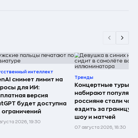
усственный интеллект
Тренды
nAI снимет лимит на
Концертные туры
росы для ИИ:
набирают популярно
платная версия
россияне стали чащ
tGPT будет доступна
ездить за границу р
 ограничений
шоу и матчей
вгуста 2026, 19:30
07 августа 2026, 18:30