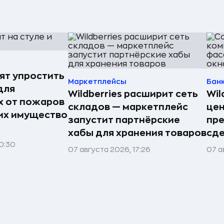
ят упростить
Маркетплейсы
Бан
для
Wildberries расширит сеть
Wil
 от пожаров
складов — маркетплейс
цен
 их имущество
запустит партнёрские
пр
хабы для хранения товаров
сде
0:30
07 августа 2026, 17:26
07 а