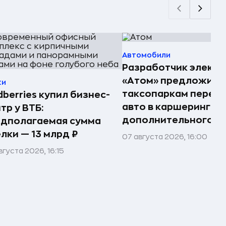
Автомобили
Разработчик электр
«Атом» предложил
ки
таксопаркам перед
dberries купил бизнес-
авто в каршеринг —
тр у ВТБ:
дополнительного д
едполагаемая сумма
лки — 13 млрд ₽
07 августа 2026, 16:00
вгуста 2026, 16:15