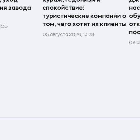
рия завода
спокойствие:
нас
туристические компании о
обу
том, чего хотят их клиенты
отк
8:35
пос
05 августа 2026, 13:28
08 а