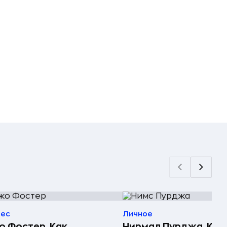
нес
Личное
 Фостер. Как
Нирмал Пурджа. Как