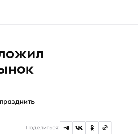
дложил
ынок
упразднить
Поделиться: