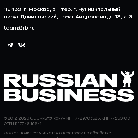
115432, г. Москва, вн. тер. г. муниципальный
округ Даниловский, пр-кт Андропова, д. 18, к. 3
team@rb.ru
© 2012-2026 ООО «РБточкаРУ». ИНН 7729703526, КПП 772501001,
ОГРН 1127746119841
ООО «РБточкаРУ» является оператором по обработке