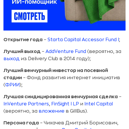
Открытие
года
–
Starta Capital Accessor Fund I
;
Лучший выход
–
AddVenture Fund
(вероятно, за
выход
из Delivery Club в 2014 году);
Лучший венчурный инвестор на посевной
стадии
– Фонд развития интернет инициатив
(
ФРИИ
);
Лучшая синдицированная венчурная сделка
–
InVenture Partners
,
FinSight I LP
и
Intel Capital
(вероятно, за
вложение
в GillBus).
Персона года
– Чихачев Дмитрий Борисович,