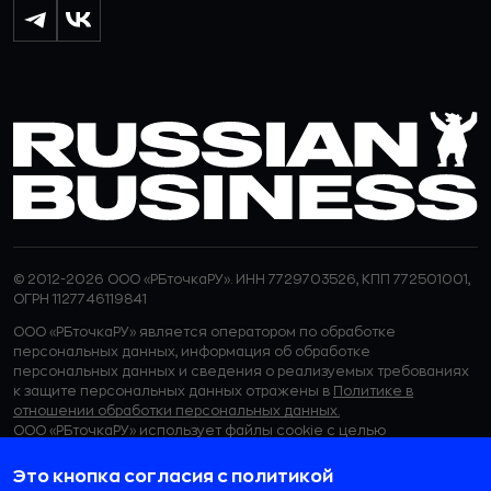
© 2012-2026 ООО «РБточкаРУ». ИНН 7729703526, КПП 772501001,
ОГРН 1127746119841
ООО «РБточкаРУ» является оператором по обработке
персональных данных, информация об обработке
персональных данных и сведения о реализуемых требованиях
к защите персональных данных отражены в
Политике в
отношении обработки персональных данных.
ООО «РБточкаРУ» использует файлы cookie с целью
персонализации сервисов и повышения удобства пользования
веб-сайтом. Если вы не хотите, чтобы ваши пользовательские
Это кнопка согласия с политикой
данные обрабатывались, пожалуйста, ограничьте их