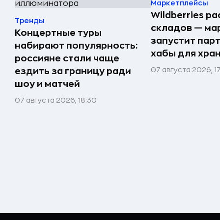
Маркетплейсы
Wildberries р
Тренды
складов — ма
Концертные туры
запустит пар
набирают популярность:
хабы для хра
россияне стали чаще
07 августа 2026, 1
ездить за границу ради
шоу и матчей
07 августа 2026, 18:30