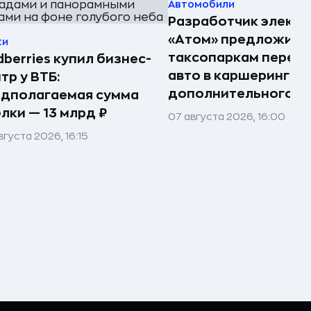
Автомобили
Разработчик электр
«Атом» предложил
ки
таксопаркам перед
dberries купил бизнес-
авто в каршеринг —
тр у ВТБ:
дополнительного д
едполагаемая сумма
лки — 13 млрд ₽
07 августа 2026, 16:00
вгуста 2026, 16:15