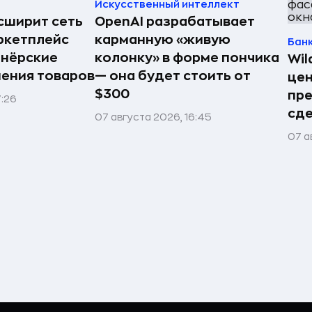
Искусственный интеллект
асширит сеть
OpenAI разрабатывает
ркетплейс
карманную «живую
Бан
тнёрские
колонку» в форме пончика
Wil
нения товаров
— она будет стоить от
цен
$300
пр
7:26
сде
07 августа 2026, 16:45
07 а