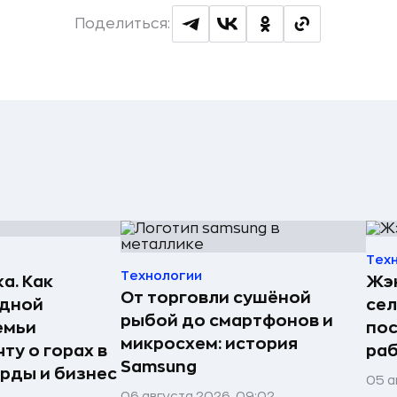
Поделиться:
Тех
Технологии
а. Как
Жэн
От торговли сушёной
едной
сел
рыбой до смартфонов и
емьи
пос
микросхем: история
ту о горах в
раб
Samsung
рды и бизнес
05 а
06 августа 2026, 09:02