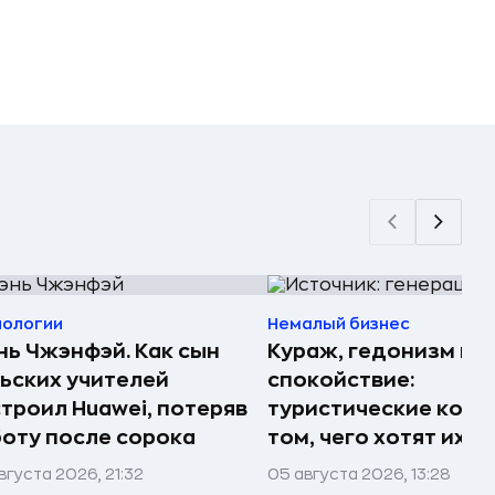
нологии
Немалый бизнес
ь Чжэнфэй. Как сын
Кураж, гедонизм и
ьских учителей
спокойствие:
троил Huawei, потеряв
туристические комп
оту после сорока
том, чего хотят их 
вгуста 2026, 21:32
05 августа 2026, 13:28