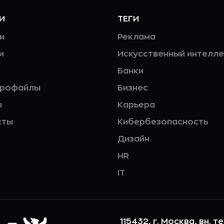
И
ТЕГИ
и
Реклама
и
Искусственный интелле
Банки
профайлы
Бизнес
ы
Карьера
сты
Кибербезопасность
Дизайн
HR
IT
115432, г. Москва, вн. т