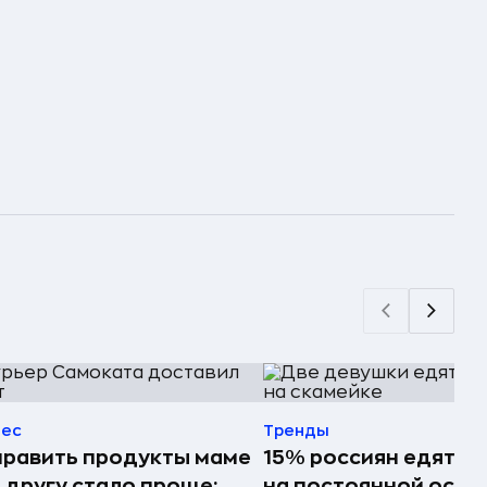
нес
Тренды
равить продукты маме
15% россиян едят ф
 другу стало проще:
на постоянной осно