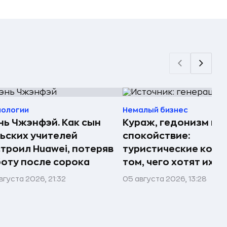
нологии
Немалый бизнес
ь Чжэнфэй. Как сын
Кураж, гедонизм и
ьских учителей
спокойствие:
троил Huawei, потеряв
туристические комп
оту после сорока
том, чего хотят их 
вгуста 2026, 21:32
05 августа 2026, 13:28