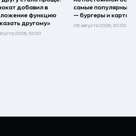
окат добавил в
самые популярные 
иложение функцию
— бургеры и картош
казать другому»
06 августа 2026, 20:00
вгуста 2026, 10:00