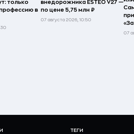
т: только
внедорожника ESTEO V27 —
Сам
профессию в
по цене 5,75 млн ₽
пр
07 августа 2026, 10:50
«За
:30
07 а
И
ТЕГИ