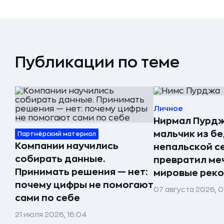
Публикации по теме
Личное
Нирмал Пурдж
мальчик из б
Партнёрский материал
Компании научились
непальской с
собирать данные.
превратил меч
Принимать решения — нет:
мировые реко
почему цифры не помогают
07 августа 2026, 0
сами по себе
21 июля 2026, 16:04