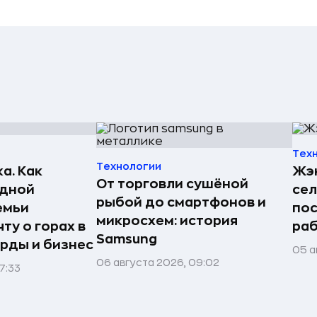
Тех
Технологии
а. Как
Жэн
От торговли сушёной
едной
сел
рыбой до смартфонов и
емьи
пос
микросхем: история
ту о горах в
раб
Samsung
рды и бизнес
05 а
06 августа 2026, 09:02
7:33