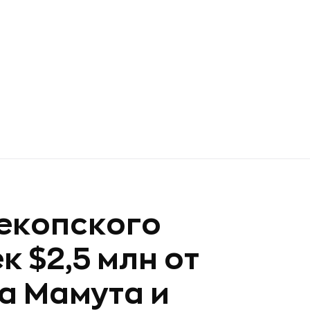
екопского
 $2,5 млн от
а Мамута и