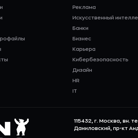
и
Реклама
и
Искусственный интелле
Банки
профайлы
Бизнес
ы
Карьера
сты
Кибербезопасность
Дизайн
HR
IT
115432, г. Москва, вн. т
Даниловский, пр-кт Андр