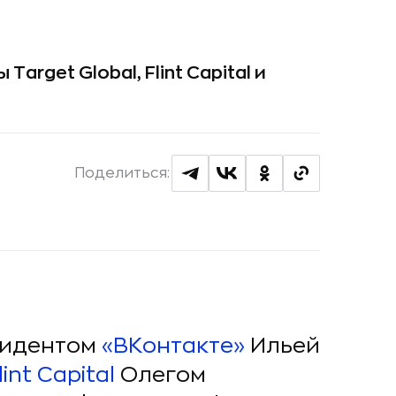
arget Global, Flint Capital и
Поделиться:
зидентом
«ВКонтакте»
Ильей
lint Capital
Олегом