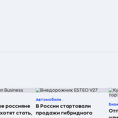
Автомобили
Биз
е россияне
В России стартовали
Отп
 хотят стать,
продажи гибридного
или