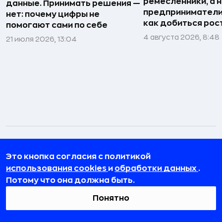
ремесленники, а 
данные. Принимать решения —
предприниматели»
нет: почему цифры не
как добиться рос
помогают сами по себе
4 августа 2026, 8:48
21 июля 2026, 13:04
Новости по теме
Это кнопка согласия с политикой
использования cookies
и
обработки данных
.
Потому что она должна быть.
Понятно