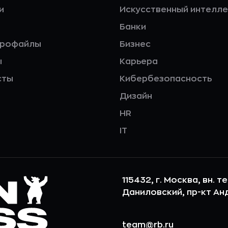
и
Искусственный интелле
Банки
профайлы
Бизнес
ы
Карьера
сты
Кибербезопасность
Дизайн
HR
IT
115432, г. Москва, вн. т
Даниловский, пр-кт Андр
team@rb.ru