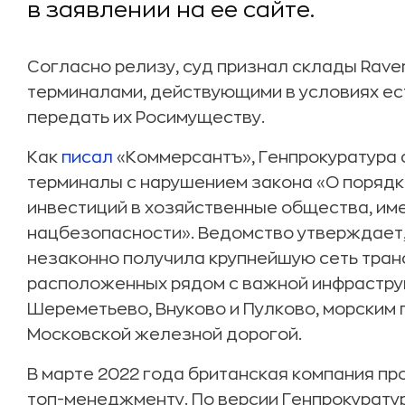
в заявлении на ее сайте.
Согласно релизу, суд признал склады Rave
терминалами, действующими в условиях ес
передать их Росимуществу.
Как
писал
«Коммерсантъ», Генпрокуратура с
терминалы с нарушением закона «О поряд
инвестиций в хозяйственные общества, им
нацбезопасности». Ведомство утверждает, 
незаконно получила крупнейшую сеть тран
расположенных рядом с важной инфрастру
Шереметьево, Внуково и Пулково, морским 
Московской железной дорогой.
В марте 2022 года британская компания п
топ-менеджменту. По версии Генпрокуратур