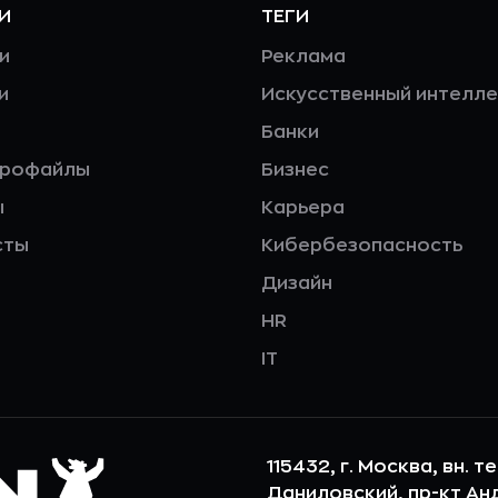
И
ТЕГИ
и
Реклама
и
Искусственный интелле
Банки
профайлы
Бизнес
ы
Карьера
сты
Кибербезопасность
Дизайн
HR
IT
115432, г. Москва, вн. т
Даниловский, пр-кт Андр