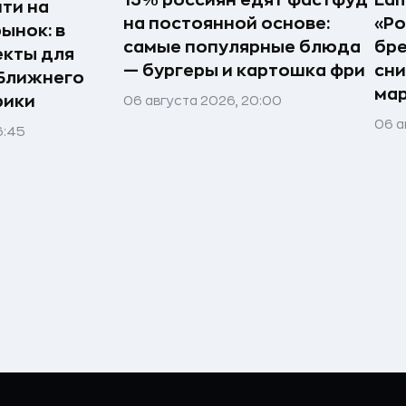
ти на
на постоянной основе:
«Ро
ынок: в
самые популярные блюда
бр
екты для
— бургеры и картошка фри
сн
 Ближнего
ма
рики
06 августа 2026, 20:00
06 а
6:45