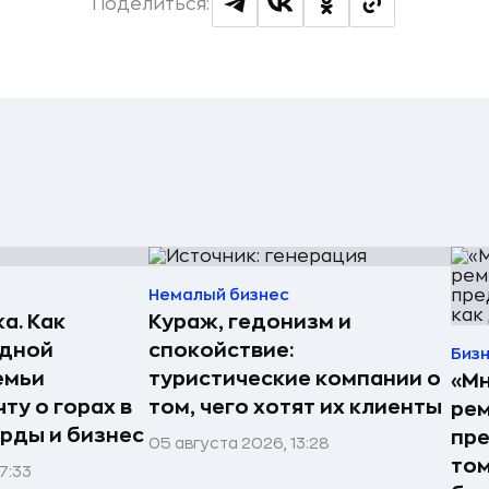
Поделиться:
Немалый бизнес
а. Как
Кураж, гедонизм и
едной
спокойствие:
Биз
емьи
туристические компании о
«Мн
ту о горах в
том, чего хотят их клиенты
рем
рды и бизнес
пре
05 августа 2026, 13:28
том
7:33