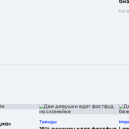
би
04 а
Тренды
Мар
диа»
15% россиян едят фастфуд
Lam