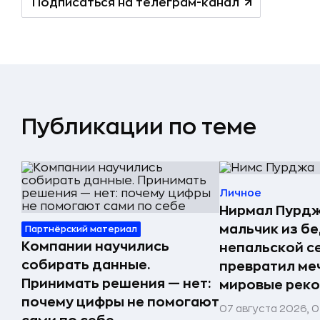
Подписаться на телеграм-канал
Публикации по теме
Личное
Нирмал Пурдж
мальчик из б
Партнёрский материал
Компании научились
непальской с
собирать данные.
превратил меч
Принимать решения — нет:
мировые реко
почему цифры не помогают
07 августа 2026, 0