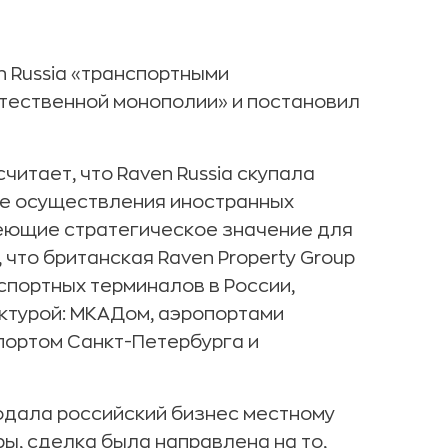
n Russia «транспортными
тественной монополии» и постановил
читает, что Raven Russia скупала
ке осуществления иностранных
еющие стратегическое значение для
что британская Raven Property Group
спортных терминалов в России,
ктурой: МКАДом, аэропортами
портом Санкт-Петербурга и
родала российский бизнес местному
ы, сделка была направлена на то,