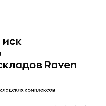
 иск
о
складов Raven
складских комплексов