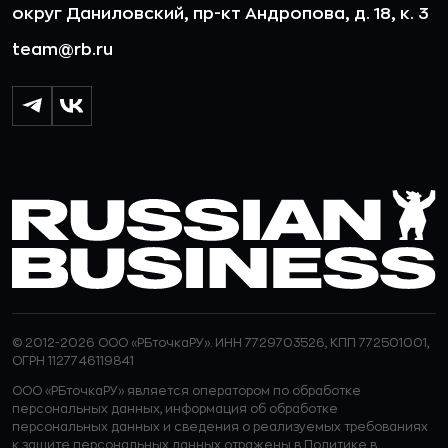
округ Даниловский, пр-кт Андропова, д. 18, к. 3
team@rb.ru
© 2012-2026 ООО «РБточкаРУ». ИНН 7729703526, КПП 772501001,
ОГРН 1127746119841
ООО «РБточкаРУ» является оператором по обработке
персональных данных, информация об обработке
персональных данных и сведения о реализуемых требованиях
к защите персональных данных отражены в
Политике в