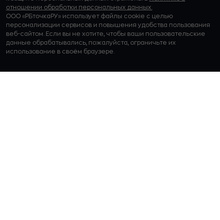
отношении обработки персональных данных.
ООО «РБточкаРУ» использует файлы cookie с целью
персонализации сервисов и повышения удобства пользования
веб-сайтом. Если вы не хотите, чтобы ваши пользовательские
данные обрабатывались, пожалуйста, ограничьте их
использование в своём браузере.