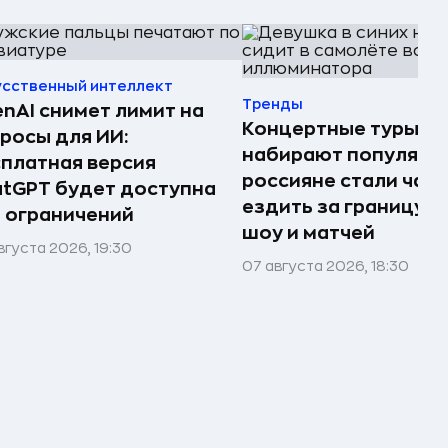
усственный интеллект
Тренды
nAI снимет лимит на
Концертные туры
росы для ИИ:
набирают популярно
платная версия
россияне стали чащ
tGPT будет доступна
ездить за границу р
 ограничений
шоу и матчей
вгуста 2026, 19:30
07 августа 2026, 18:30