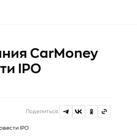
ания CarMoney
ти IPO
Поделиться: