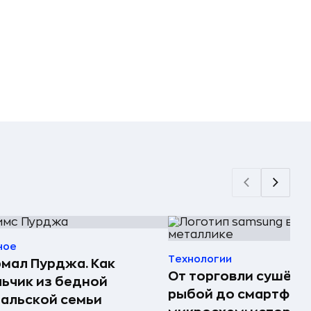
ное
Технологии
мал Пурджа. Как
От торговли сушёно
ьчик из бедной
рыбой до смартфоно
альской семьи