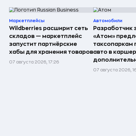
Маркетплейсы
Автомобили
Wildberries расширит сеть
Разработчик 
складов — маркетплейс
«Атом» пред
запустит партнёрские
таксопаркам 
хабы для хранения товаров
авто в карше
дополнитель
07 августа 2026, 17:26
07 августа 2026, 1