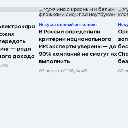
Искусственный интеллект
Иск
электрокара
В России определили
Ope
ложил
критерии национального
зап
передать
ИИ: эксперты уверены — до
бес
ринг — ради
90% компаний не смогут их
Cha
ного дохода
выполнить
без
6:00
07 августа 2026, 14:45
07 а