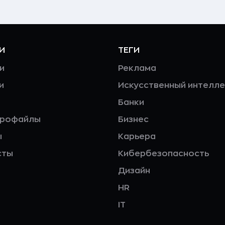
И
ТЕГИ
и
Реклама
и
Искусственный интелле
Банки
профайлы
Бизнес
ы
Карьера
сты
Кибербезопасность
Дизайн
HR
IT