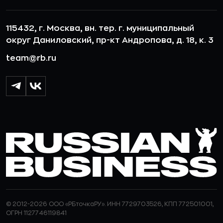
115432, г. Москва, вн. тер. г. муниципальный
округ Даниловский, пр-кт Андропова, д. 18, к. 3
team@rb.ru
© 2012-2026 ООО «РБточкаРУ». ИНН 7729703526, КПП 772501001,
ОГРН 1127746119841