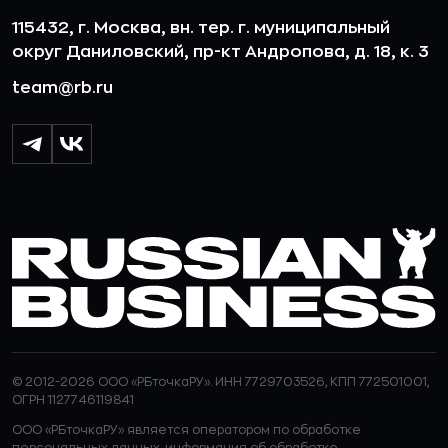
115432, г. Москва, вн. тер. г. муниципальный
округ Даниловский, пр-кт Андропова, д. 18, к. 3
team@rb.ru
© 2012-2026 ООО «РБточкаРУ». ИНН 7729703526, КПП 772501001,
ОГРН 1127746119841
ООО «РБточкаРУ» является оператором по обработке
персональных данных, информация об обработке