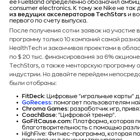
ее FuelBand определенно обозначил амбиц
consumer electronics. К тому же Nike не так
из ведущих акселераторов TechStars
и во
первого по счету выпуска.
После получения сотни заявок на участие в
программу только 10 компаний самой разно
HealthTech и заканчивая проектами в обла
по $ 20 тыс. финансирования за 6% акцион
TechStars, а также менторскую программу о
индустрии. Но давайте перейдем непосредс
были отобраны:
FitDeck
: Цифровые "игральные карты" 
GoRecess
: помогает пользователям на
Chroma Games
: разработчик игр, прив
CoachBase
: "Цифровой тренер".
GoFitCause.com
: Платформа, которая 
благотворительность с помощью разли
HighFive: Фитнес-программа, которая п