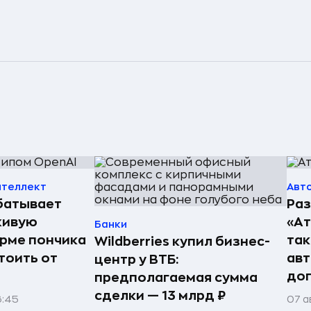
нтеллект
Авт
батывает
Раз
живую
«А
Банки
орме пончика
так
Wildberries купил бизнес-
тоить от
авт
центр у ВТБ:
до
предполагаемая сумма
сделки — 13 млрд ₽
6:45
07 а