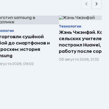
Технологии
нологии
Жэнь Чжэнфэй. Как 
торговли сушёной
сельских учителей
ой до смартфонов и
построил Huawei, по
росхем: история
работу после сорок
msung
05 августа 2026, 21:32
вгуста 2026, 09:02