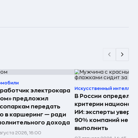
омобили
Искусственный интеллек
работчик электрокара
В России определил
том» предложил
критерии национал
сопаркам передать
ИИ: эксперты увере
о в каршеринг — ради
90% компаний не см
полнительного дохода
выполнить
вгуста 2026, 16:00