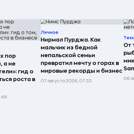
Личное
Тех
Нирмал Пурджа. Как
От 
мальчик из бедной
рыб
непальской семьи
х пор
мик
превратил мечту о горах в
 а не
Sa
мировые рекорды и бизнес
ели»: гид о
06 а
ться роста в
07 августа 2026, 07:33
1:48