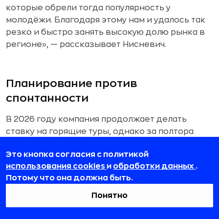
которые обрели тогда популярность у
молодёжи. Благодаря этому нам и удалось так
резко и быстро занять высокую долю рынка в
регионе», — рассказывает Нисневич.
Планирование против
спонтанности
В 2026 году компания продолжает делать
ставку на горящие туры, однако за полтора
десятилетия их модель успела измениться.
Это кнопка согласия с политикой
Если в 2010-х, вспоминает Сергей Нисневич,
использования cookies
и
обработки данных
.
горящими турами называли срочные
Потому что она должна быть.
предложения, которые позволяли поселиться в
хорошем отеле за небольшую стоимость, то
Понятно
десятилетие спустя быстрая покупка тура
перестала гарантировать достойный уровень