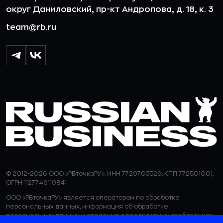
округ Даниловский, пр-кт Андропова, д. 18, к. 3
team@rb.ru
© 2012-2026 ООО «РБточкаРУ». ИНН 7729703526, КПП 772501001,
ОГРН 1127746119841
ООО «РБточкаРУ» является оператором по обработке
персональных данных, информация об обработке
персональных данных и сведения о реализуемых требованиях