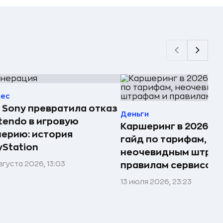
нес
 Sony превратила отказ
Деньги
tendo в игровую
Каршеринг в 2026 го
ерию: история
гайд по тарифам,
yStation
неочевидным штраф
вгуста 2026, 13:03
правилам сервисов
13 июля 2026, 23:23