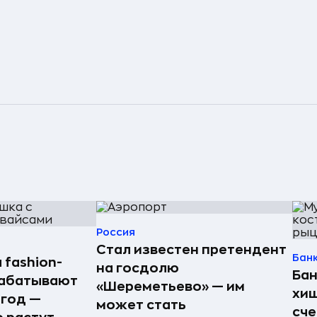
Россия
Стал известен претендент
Бан
 fashion-
на госдолю
Бан
рабатывают
«Шереметьево» — им
хищ
 год —
может стать
сче