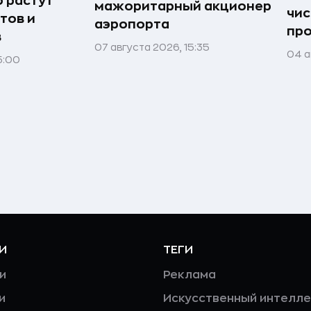
о растут
мажоритарный акционер
чис
тов и
аэропорта
пр
в
07 августа 2026, 15:35
04 а
5:00
И
ТЕГИ
и
Реклама
и
Искусственный интелле