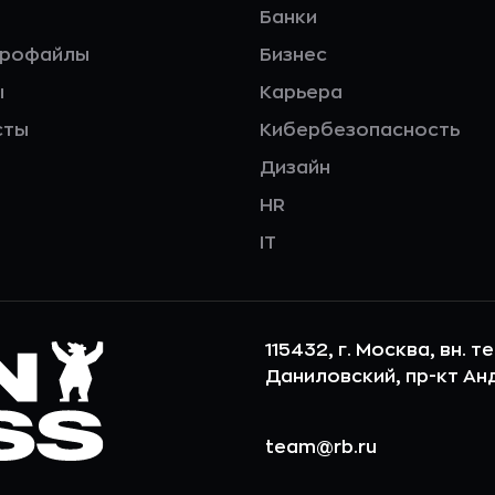
Банки
профайлы
Бизнес
ы
Карьера
сты
Кибербезопасность
Дизайн
HR
IT
115432, г. Москва, вн. т
Даниловский, пр-кт Андр
team@rb.ru