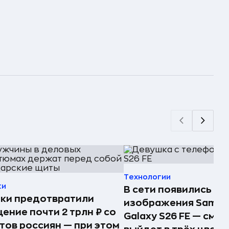
Технологии
ки
В сети появились п
ки предотвратили
изображения Samsu
ение почти 2 трлн ₽ со
Galaxy S26 FE — сма
тов россиян — при этом