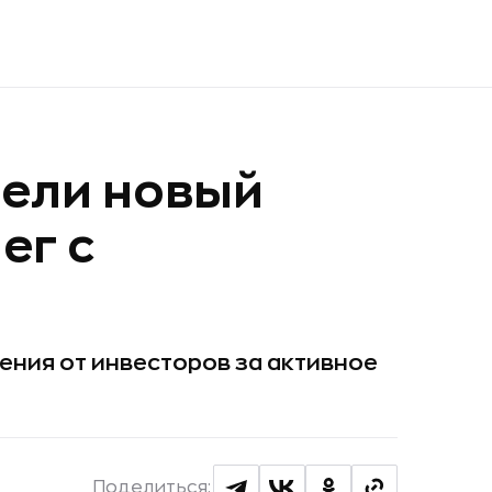
ели новый
ег с
ния от инвесторов за активное
Поделиться: