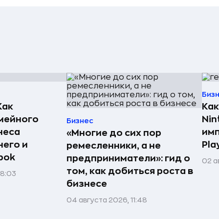
Биз
Как
Как
мейного
Nin
Бизнес
неса
имп
«Многие до сих пор
него и
Pla
ремесленники, а не
bok
предприниматели»: гид о
02 а
том, как добиться роста в
08:03
бизнесе
04 августа 2026, 11:48