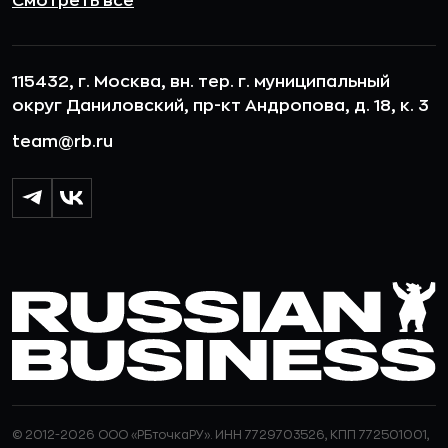
Смотреть все
115432, г. Москва, вн. тер. г. муниципальный
округ Даниловский, пр-кт Андропова, д. 18, к. 3
team@rb.ru
© 2012-2026 ООО «РБточкаРУ». ИНН 7729703526, КПП 772501001,