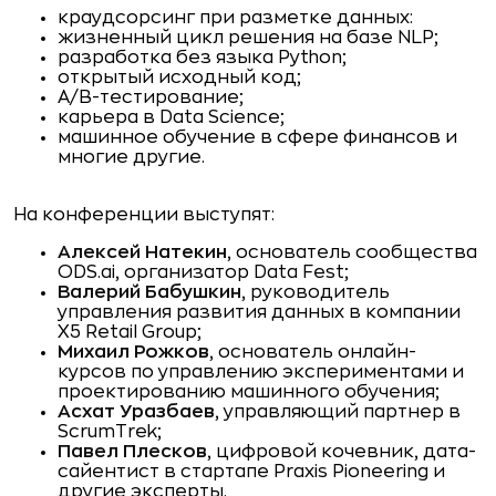
краудсорсинг при разметке данных:
жизненный цикл решения на базе NLP;
разработка без языка Python;
открытый исходный код;
A/B-тестирование;
карьера в Data Science;
машинное обучение в сфере финансов и
многие другие.
На конференции выступят:
Алексей Натекин
, основатель сообщества
ODS.ai, организатор Data Fest;
Валерий Бабушкин
, руководитель
управления развития данных в компании
X5 Retail Group;
Михаил Рожков
, основатель онлайн-
курсов по управлению экспериментами и
проектированию машинного обучения;
Асхат Уразбаев
, управляющий партнер в
ScrumTrek;
Павел Плесков
, цифровой кочевник, дата-
сайентист в стартапе Praxis Pioneering и
другие эксперты.