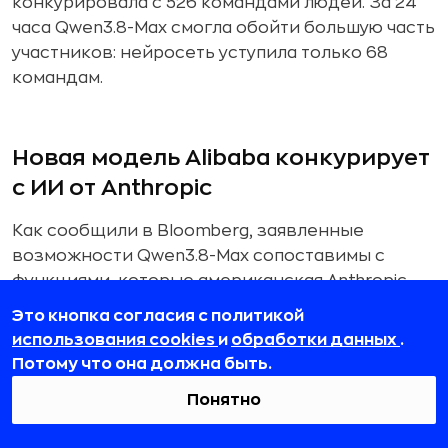
конкурировала с 526 командами людей. За 24
часа Qwen3.8-Max смогла обойти большую часть
участников: нейросеть уступила только 68
командам.
Новая модель Alibaba конкурирует
с ИИ от Anthropic
Как сообщили в Bloomberg, заявленные
возможности Qwen3.8-Max сопоставимы с
функциями, которые американская Anthropic
развивает в своих моделях Claude.
Это кнопка согласия с политикой
использования cookies
и
обработки данных
.
Инструменты нейросети от Anthropic
Потому что она должна быть.
позволяют самостоятельно анализировать
программный код, находить ошибки,
Понятно
планировать исправления и выполнять
продолжительные задачи с минимальным