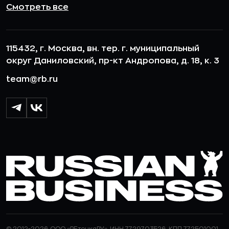
Смотреть все
115432, г. Москва, вн. тер. г. муниципальный
округ Даниловский, пр-кт Андропова, д. 18, к. 3
team@rb.ru
© 2012-2026 ООО «РБточкаРУ». ИНН 7729703526, КПП 772501001,