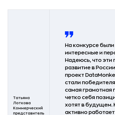
На конкурсе были
интересные и пер
Надеюсь, что эти
развитие в Росси
проект DataMonke
стали победителя
самая грамотная 
четко себя позиц
Татьяна
Лоткова
хотят в будущем. К
Коммерческий
активно работает
представитель