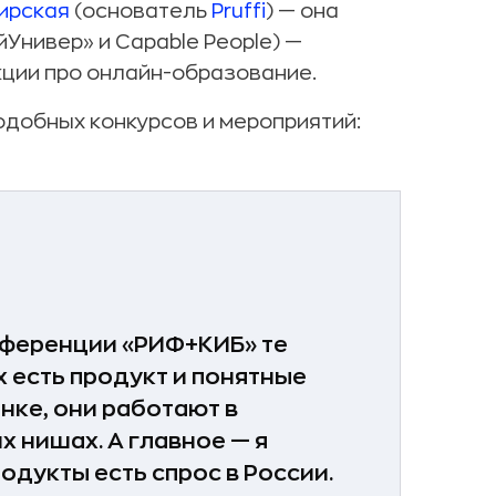
ирская
(основатель
Pruffi
) — она
Универ» и Capable People) —
кции про онлайн-образование.
добных конкурсов и мероприятий:
нференции «РИФ+КИБ» те
х есть продукт и понятные
нке, они работают в
 нишах. А главное — я
родукты есть спрос в России.