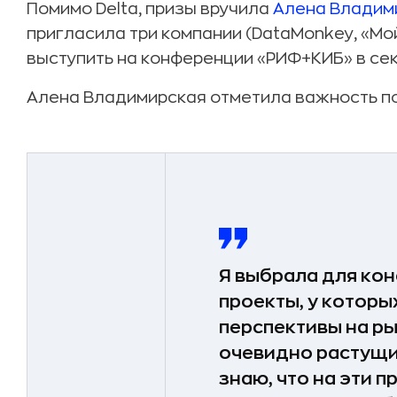
Помимо Delta, призы вручила
Алена Владим
пригласила три компании (DataMonkey, «Мой
выступить на конференции «РИФ+КИБ» в се
Алена Владимирская отметила важность по
Я выбрала для ко
проекты, у которы
перспективы на ры
очевидно растущих
знаю, что на эти п