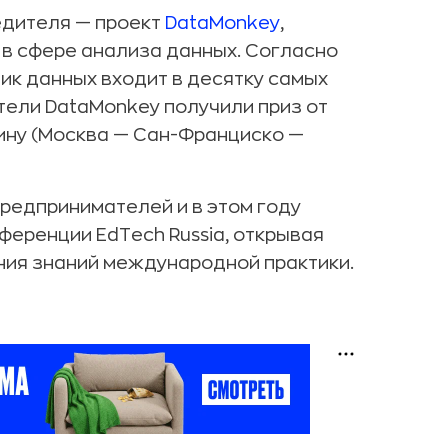
едителя — проект
DataMonkey
,
в сфере анализа данных. Согласно
тик данных входит в десятку самых
тели DataMonkey получили приз от
олину (Москва — Сан-Франциско —
предпринимателей и в этом году
еренции EdTech Russia, открывая
ния знаний международной практики.