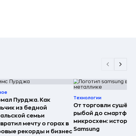
ное
Технологии
мал Пурджа. Как
От торговли сушёно
ьчик из бедной
рыбой до смартфоно
альской семьи
микросхем: история
вратил мечту о горах в
Samsung
овые рекорды и бизнес