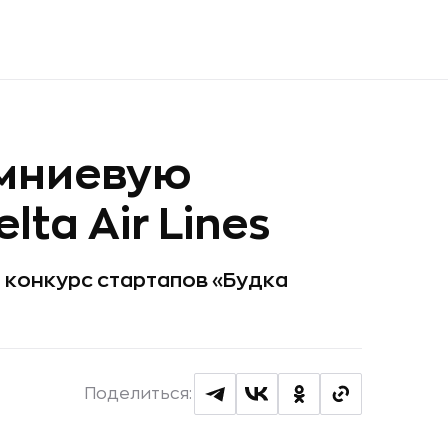
емниевую
lta Air Lines
 конкурс стартапов «Будка
Поделиться: