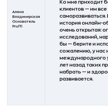
Ко мне приходит 
клиентов — им все
Алена
саморазвиваться. 
Владимирская
Основатель
история онлайн-об
Pruffi
очень открытая: 
исследований, нар
бы — берите и испо
сожалению, у нас
международного у
лет назад таких п
набрать — и здоро
развивается.