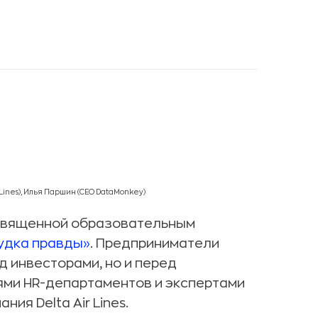
Lines), Илья Паршин (CEO DataMonkey)
освященной образовательным
удка правды»
. Предприниматели
д инвесторами, но и перед
ями HR-департаментов и экспертами
ия Delta Air Lines.