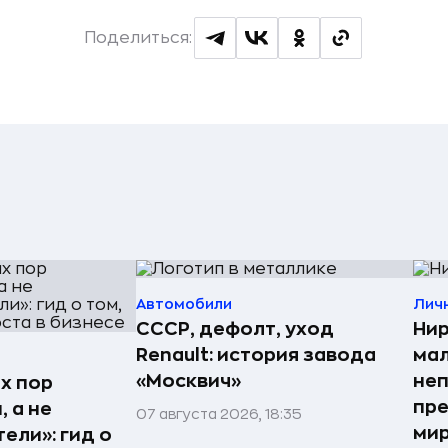
Поделиться:
Автомобили
Лич
СССР, дефолт, уход
Нир
Renault: история завода
мал
«Москвич»
неп
х пор
пре
 а не
07 августа 2026, 18:35
мир
ели»: гид о