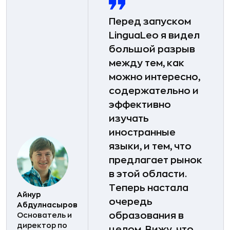
Перед запуском
LinguaLeo я видел
большой разрыв
между тем, как
можно интересно,
содержательно и
эффективно
изучать
иностранные
языки, и тем, что
предлагает рынок
в этой области.
Теперь настала
Айнур
очередь
Абдулнасыров
образования в
Основатель и
директор по
целом. Вижу, что