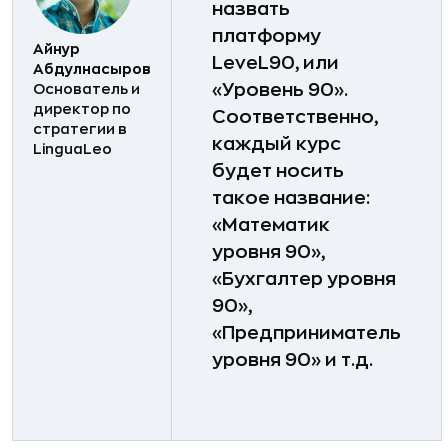
назвать
платформу
Айнур
LeveL90, или
Абдулнасыров
«Уровень 90».
Основатель и
директор по
Соответственно,
стратегии в
каждый курс
LinguaLeo
будет носить
такое название:
«Математик
уровня 90»,
«Бухгалтер уровня
90»,
«Предприниматель
уровня 90» и т.д.