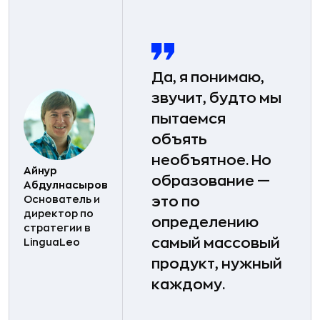
Да, я понимаю,
звучит, будто мы
пытаемся
объять
необъятное. Но
Айнур
образование —
Абдулнасыров
Основатель и
это по
директор по
определению
стратегии в
самый массовый
LinguaLeo
продукт, нужный
каждому.