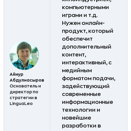
компьютерными
играми и т.д.
Нужен онлайн-
продукт, который
обеспечит
дополнительный
контент,
интерактивный, с
медийным
Айнур
форматом подачи,
Абдулнасыров
задействующий
Основатель и
директор по
современные
стратегии в
информационные
LinguaLeo
технологии и
новейшие
разработки в