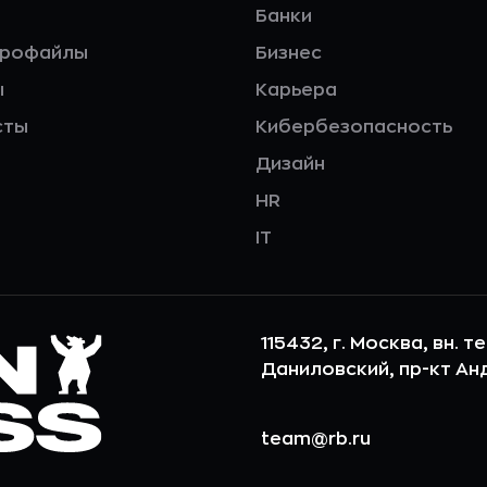
Банки
профайлы
Бизнес
ы
Карьера
сты
Кибербезопасность
Дизайн
HR
IT
115432, г. Москва, вн. т
Даниловский, пр-кт Андр
team@rb.ru