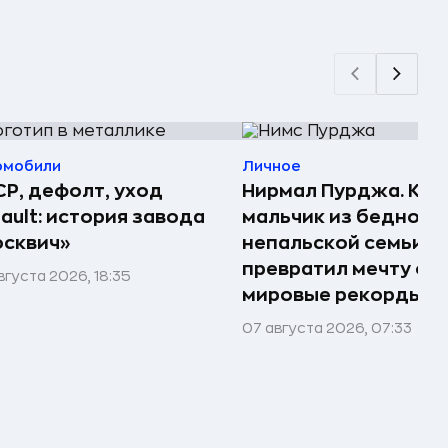
омобили
Личное
Р, дефолт, уход
Нирмал Пурджа. Как
ault: история завода
мальчик из бедной
сквич»
непальской семьи
превратил мечту о г
вгуста 2026, 18:35
мировые рекорды и 
07 августа 2026, 07:33