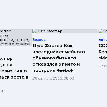
Бизнес
Авт
Джо Фостер. Как
ССС
наследник семейного
Ren
обувного бизнеса
«Мо
х пор
отказался от него и
 а не
07 а
построил Reebok
ели»: гид о
ться роста в
08 августа 2026, 08:03
1:48