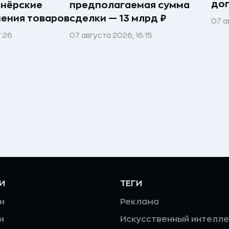
до
тнёрские
предполагаемая сумма
нения товаров
сделки — 13 млрд ₽
07 а
7:26
07 августа 2026, 16:15
И
ТЕГИ
и
Реклама
и
Искусственный интелле