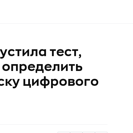
устила тест,
 определить
уску цифрового