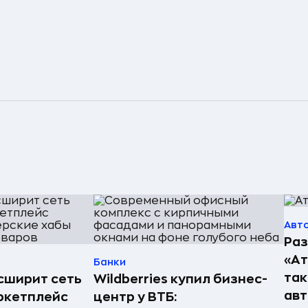
Авт
Раз
«А
Банки
так
асширит сеть
Wildberries купил бизнес-
авт
ркетплейс
центр у ВТБ: