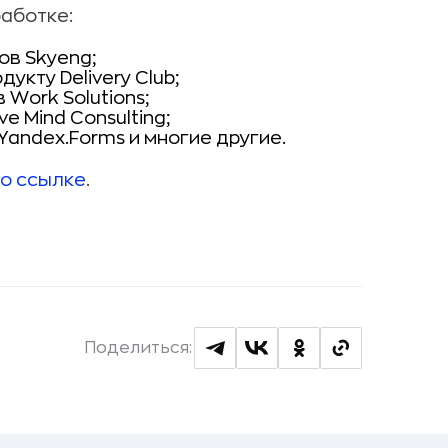
работке:
ов Skyeng;
кту Delivery Club;
Work Solutions;
e Mind Consulting;
andex.Forms и многие другие.
о ссылке
.
Поделиться: