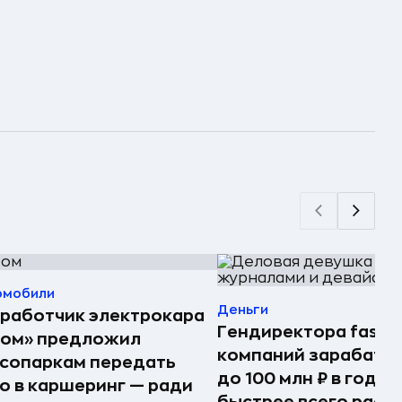
омобили
Деньги
работчик электрокара
Гендиректора fashi
том» предложил
компаний зарабаты
сопаркам передать
до 100 млн ₽ в год —
о в каршеринг — ради
быстрее всего раст