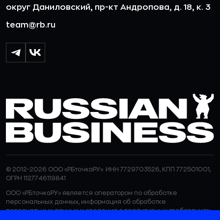
округ Даниловский, пр-кт Андропова, д. 18, к. 3
team@rb.ru
© 2012-2026 ООО «РБточкаРУ». ИНН 7729703526, КПП 772501001,
ОГРН 1127746119841
ООО «РБточкаРУ» является оператором по обработке
персональных данных, информация об обработке
персональных данных и сведения о реализуемых требованиях
к защите персональных данных отражены в
Политике в