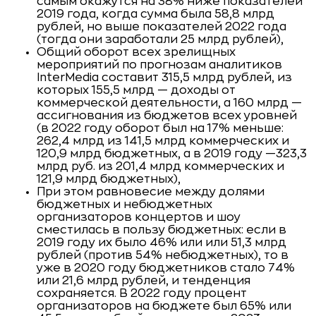
самым окажутся на 38% ниже показателей
2019 года, когда сумма была 58,8 млрд
рублей, но выше показателей 2022 года
(тогда они заработали 25 млрд рублей),
Общий оборот всех зрелищных
мероприятий по прогнозам аналитиков
InterMedia составит 315,5 млрд рублей, из
которых 155,5 млрд — доходы от
коммерческой деятельности, а 160 млрд —
ассигнования из бюджетов всех уровней
(в 2022 году оборот был на 17% меньше:
262,4 млрд из 141,5 млрд коммерческих и
120,9 млрд бюджетных, а в 2019 году —323,3
млрд руб. из 201,4 млрд коммерческих и
121,9 млрд бюджетных),
При этом равновесие между долями
бюджетных и небюджетных
организаторов концертов и шоу
сместилась в пользу бюджетных: если в
2019 году их было 46% или или 51,3 млрд
рублей (против 54% небюджетных), то в
уже в 2020 году бюджетников стало 74%
или 21,6 млрд рублей, и тенденция
сохраняется. В 2022 году процент
организаторов на бюджете был 65% или