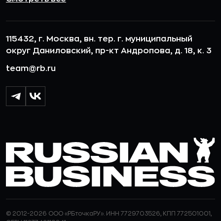
115432, г. Москва, вн. тер. г. муниципальный
округ Даниловский, пр-кт Андропова, д. 18, к. 3
team@rb.ru
© 2012-2026 ООО «РБточкаРУ». ИНН 7729703526, КПП 772501001,