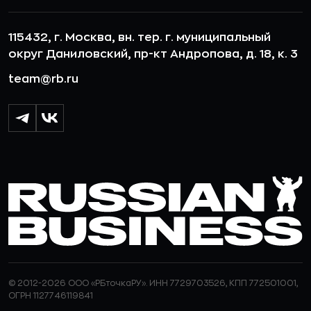
115432, г. Москва, вн. тер. г. муниципальный
округ Даниловский, пр-кт Андропова, д. 18, к. 3
team@rb.ru
© 2012-2026 ООО «РБточкаРУ». ИНН 7729703526, КПП 772501001,
ОГРН 1127746119841