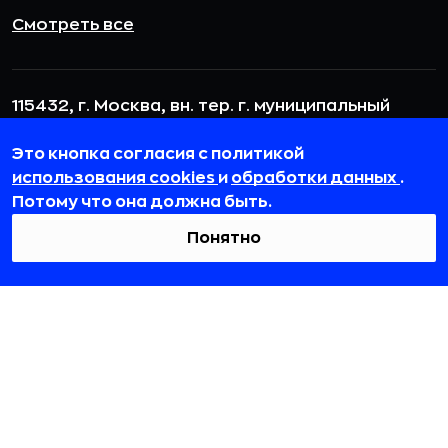
Смотреть все
115432, г. Москва, вн. тер. г. муниципальный
округ Даниловский, пр-кт Андропова, д. 18, к. 3
Это кнопка согласия с политикой
team@rb.ru
использования cookies
и
обработки данных
.
Потому что она должна быть.
Понятно