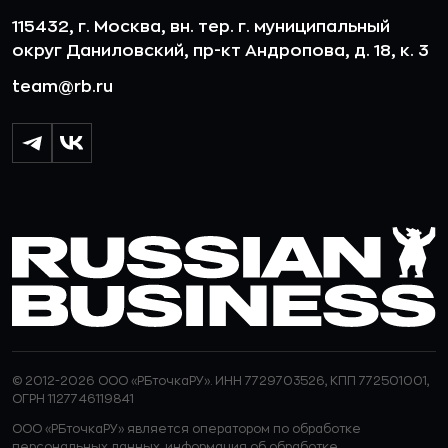
115432, г. Москва, вн. тер. г. муниципальный
округ Даниловский, пр-кт Андропова, д. 18, к. 3
team@rb.ru
© 2012-2026 ООО «РБточкаРУ». ИНН 7729703526, КПП 772501001,
ОГРН 1127746119841
ООО «РБточкаРУ» является оператором по обработке
персональных данных, информация об обработке