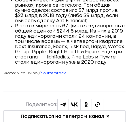
Объем инвестиций в финтех рос на всех
рынках, кроме азиатского. Там общая
сумма сделок составила $7 млрд против
$23 млрд в 2018 году (либо $9 млрд, если
вычесть сделку Ant Financial).
Всего в мире есть 67 финтех-единорогов с
общей оценкой $244,6 млрд. Из них в 2019
году единорогами стали 24 компании, в
том числе восемь — в четвертом квартале:
Next Insurance, Ebanx, Riskified, Rapyd, Wefox
Group, Ripple, Bright Health и Figure. Еще три
стартапа — HighRadius, Pine Labs и Flywire —
стали единорогами уже в 2020 году.
Фото: NicoElNino /
Shutterstock
Поделиться:
Подписаться на телеграм-канал