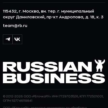
115432, г. Москва, вн. тер. г. муниципальный
округ Даниловский, пр-кт Андропова, д. 18, к. 3
team@rb.ru
© 2012-2026 ООО «РБточкаРУ». ИНН 7729703526, КПП 772501001,
ОГРН 1127746119841
ООО «РБточкаРУ» является оператором по обработке